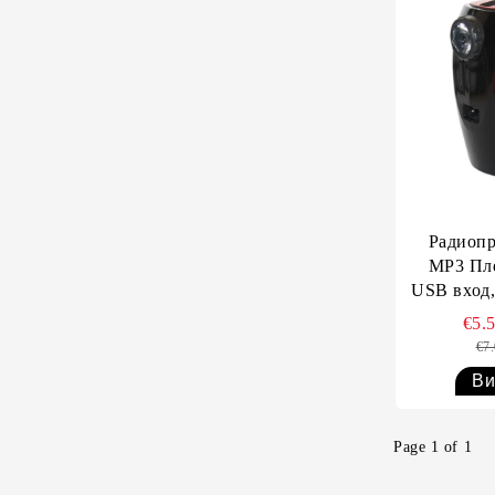
Радиопр
MP3 Пле
USB вход,
Щипка з
€5.
€7
Ви
Page 1 of 1