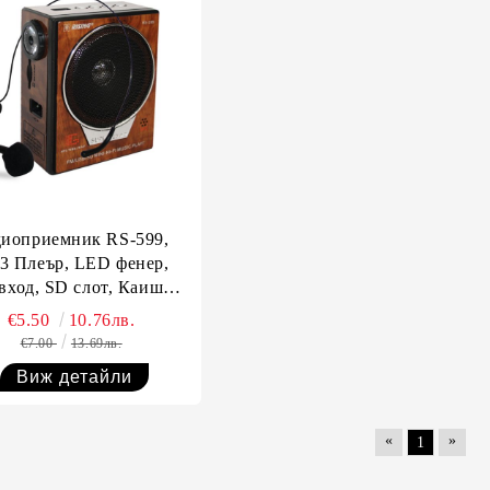
диоприемник RS-599,
3 Плеър, LED фенер,
вход, SD слот, Каишка,
ка за колан, Вход за
€5.50
10.76лв.
микрофон
€7.00
13.69лв.
Виж детайли
«
»
1