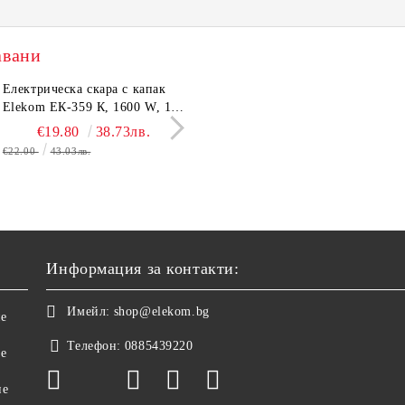
авани
тронен кантар Elekom
Електрическа скара с капак
Сешоар Elekom EK-1106,
Парти грил Elekom Е
03А, до 180 кг, LCD
Elekom ЕК-359 К, 1600 W, 12
1000W, Сгъваема дръжка,
мощност 800W, подв
лей, Темперирано стъкло
бр. неръждаеми тръбни
Концентратор, Две скорост
тавичка, медно покри
€10.50
€19.80
20.54лв.
38.73лв.
€11.50
€16.11
22.49лв.
31.51
0 мм, Размери 30x30x2.4
нагревятеля
Дълъг кабел, 220-240 V
реотана
€22.00
43.03лв.
€17.90
35.01лв.
Информация за контакти:
Имейл:
shop@elekom.bg
не
Телефон:
0885439220
ве
не