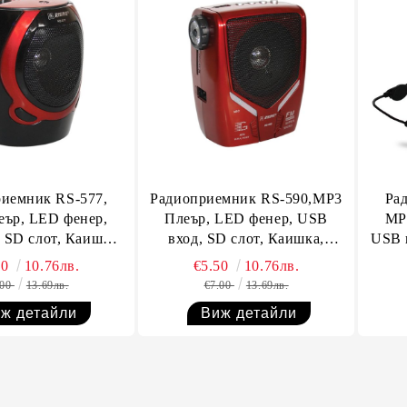
иемник RS-577,
Радиоприемник RS-590,MP3
Ра
ър, LED фенер,
Плеър, LED фенер, USB
MP
 SD слот, Каишка,
вход, SD слот, Каишка,
USB 
а колан, Вход за
Щипка за колан, Вход за
Щип
50
10.76лв.
€5.50
10.76лв.
микрофон
микрофон
.00
13.69лв.
€7.00
13.69лв.
ж детайли
Виж детайли