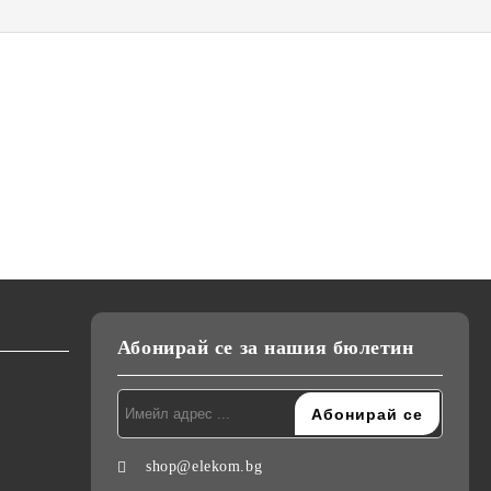
К-18,
Сешоар Elekom EK-1036,
Преса за коса Elekom
ижна
2200W, Сгъваема дръжка,
ЕК-1333, Ретро къдрици,
и,
тие на
Студен въздух, Дифузер,
20мм, керамично покритие,
лв.
€22.90
€26.00
44.79лв.
50.85лв.
Концентратор, Дълъг Кабел,
студен връх, светлинна
220-240V
индикация, 55W, стойка
Абонирай се за нашия бюлетин
shop@elekom.bg