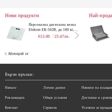
Нови продукти
Най-прод
Персонална дигитална везна
Елек
Elekom ЕК-502B, до 180 кг,
EK-4
LCD дисплей, Темперирано
дисп
€12.00
23.47лв.
стъкло - 6.0 мм, Размери
- 6.
30x30x2.3 cм
cм
Абонирай се
Бързи връзки:
Начало
Лични данни
Начини на плаща
Рекламации
Общи условия
Доставки и сроко
Контакт
Сервизи
Условия за връща