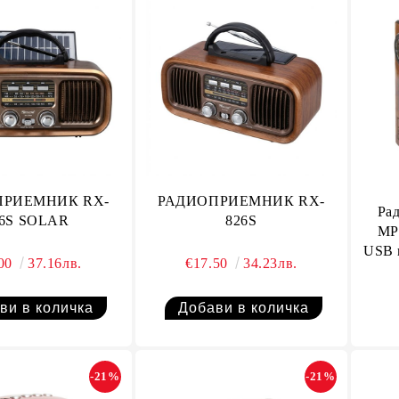
ПРИЕМНИК RX-
РАДИОПРИЕМНИК RX-
Ра
26S SOLAR
826S
MP
USB 
.00
37.16лв.
€17.50
34.23лв.
Щип
-21%
-21%