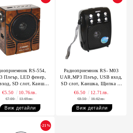
диоприемник RS-554,
Радиоприемник RS- М03
3 Плеър, LED фенер,
UAR,MP3 Плеър, USB вход,
вход, SD слот, Каишка,
SD слот, Каишка, Щипка за
ка за колан, Вход за
колан, Вход за микрофон
€5.50
10.76лв.
€6.50
12.71лв.
микрофон
€7.00
13.69лв.
€8.50
16.62лв.
Виж детайли
Виж детайли
-21%