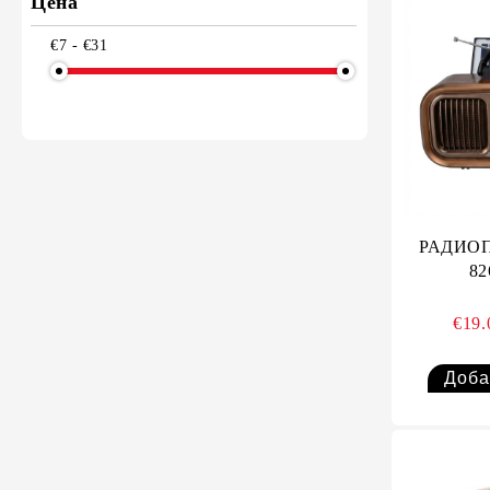
Цена
€7 - €31
РАДИО
8
€19