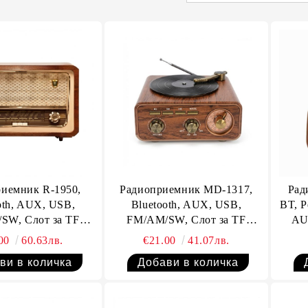
иемник R-1950,
Радиоприемник MD-1317,
Рад
oth, AUX, USB,
Bluetooth, AUX, USB,
BT, Р
SW, Слот за TF
FM/AM/SW, Слот за TF
AU
карта
карта, Li-Ion батерия
Сло
.00
60.63лв.
€21.00
41.07лв.