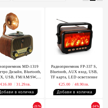
иоприемник MD-1319
Радиоприемник FP-337 S,
етро Дизайн, Bluetooth,
Bluetooth, AUX вход, USB,
X, USB, FM/AM/SW,
TF карта, LED осветление
т за TF карта, Li-Ion
€16.00
31.29лв.
€25.00
48.90лв.
батерия
-21%
-24%